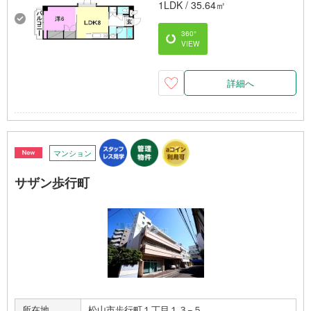
1LDK / 35.64㎡
360°
VIEW
詳細へ
マンション
サザン歩行町
所在地
松山市歩行町１丁目１３−５