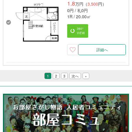
1.8
万円（
3,500
円）
0円 / 礼0円
1R / 20.00㎡
360°
VIEW
詳細へ
1
2
3
次へ
»