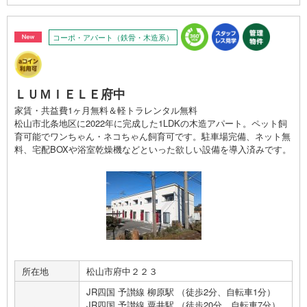
コーポ・アパート（鉄骨・木造系）
ＬＵＭＩＥＬＥ府中
家賃・共益費1ヶ月無料＆軽トラレンタル無料
松山市北条地区に2022年に完成した1LDKの木造アパート。ペット飼
育可能でワンちゃん・ネコちゃん飼育可です。駐車場完備、ネット無
料、宅配BOXや浴室乾燥機などといった欲しい設備を導入済みです。
所在地
松山市府中２２３
JR四国 予讃線 柳原駅 （徒歩2分、自転車1分）
JR四国 予讃線 粟井駅 （徒歩20分、自転車7分）