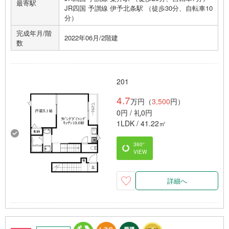
最寄駅
JR四国 予讃線 伊予北条駅 （徒歩30分、自転車10
分）
完成年月/階
2022年06月/2階建
数
201
4.7
万円（
3,500
円）
0円 / 礼0円
1LDK / 41.22㎡
360°
VIEW
詳細へ