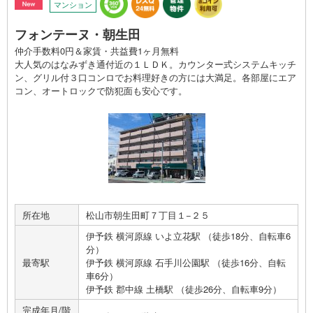
マンション
フォンテーヌ・朝生田
仲介手数料0円＆家賃・共益費1ヶ月無料
大人気のはなみずき通付近の１ＬＤＫ。カウンター式システムキッチ
ン、グリル付３口コンロでお料理好きの方には大満足。各部屋にエア
コン、オートロックで防犯面も安心です。
所在地
松山市朝生田町７丁目１−２５
伊予鉄 横河原線 いよ立花駅 （徒歩18分、自転車6
分）
最寄駅
伊予鉄 横河原線 石手川公園駅 （徒歩16分、自転
車6分）
伊予鉄 郡中線 土橋駅 （徒歩26分、自転車9分）
完成年月/階